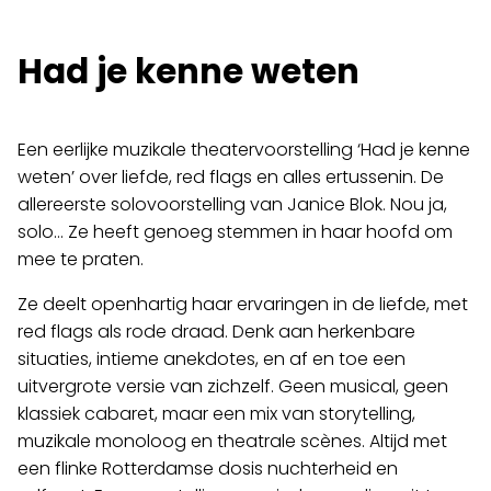
Film
Had je kenne weten
Over ons
Cultuureducatie
Een eerlijke muzikale theatervoorstelling ‘Had je kenne
weten’ over liefde, red flags en alles ertussenin. De
Huisgenoten
allereerste solovoorstelling van Janice Blok. Nou ja,
Contact
solo… Ze heeft genoeg stemmen in haar hoofd om
mee te praten.
Ze deelt openhartig haar ervaringen in de liefde, met
red flags als rode draad. Denk aan herkenbare
situaties, intieme anekdotes, en af en toe een
uitvergrote versie van zichzelf. Geen musical, geen
klassiek cabaret, maar een mix van storytelling,
muzikale monoloog en theatrale scènes. Altijd met
een flinke Rotterdamse dosis nuchterheid en