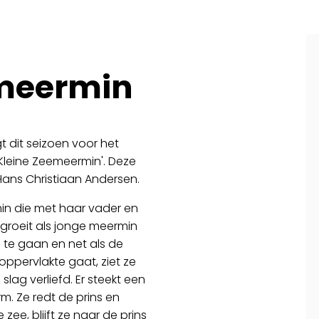
Programma
Film
emeermin
Over ons
Cultuureducatie
 dit seizoen voor het
e Kleine Zeemeermin'. Deze
Huisgenoten
Hans Christiaan Andersen.
Contact
in die met haar vader en
 groeit als jonge meermin
te gaan en net als de
oppervlakte gaat, ziet ze
lag verliefd. Er steekt een
m. Ze redt de prins en
ee, blijft ze naar de prins