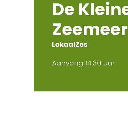
De Klein
Zeemee
LokaalZes
Aanvang 14:30 uur