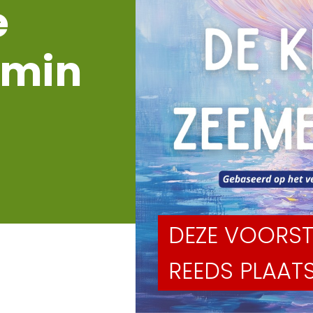
e
rmin
DEZE VOORST
REEDS PLAA