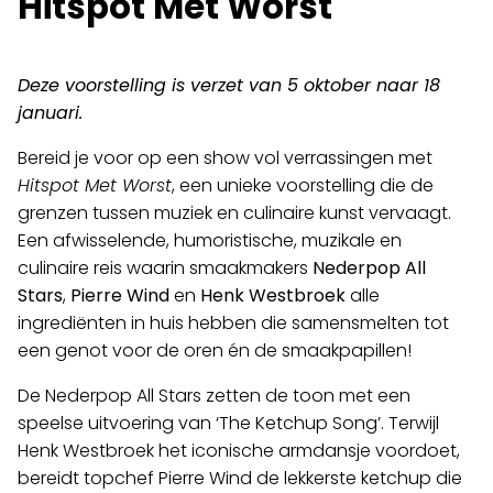
Hitspot Met Worst
Deze voorstelling is verzet van 5 oktober naar 18
januari.
Bereid je voor op een show vol verrassingen met
Hitspot Met Worst
, een unieke voorstelling die de
Programma
grenzen tussen muziek en culinaire kunst vervaagt.
Een afwisselende, humoristische, muzikale en
Film
culinaire reis waarin smaakmakers
Nederpop All
Stars
,
Pierre Wind
en
Henk Westbroek
alle
Over ons
ingrediënten in huis hebben die samensmelten tot
een genot voor de oren én de smaakpapillen!
Cultuureducatie
De Nederpop All Stars zetten de toon met een
Huisgenoten
speelse uitvoering van ‘The Ketchup Song’. Terwijl
Henk Westbroek het iconische armdansje voordoet,
Contact
bereidt topchef Pierre Wind de lekkerste ketchup die