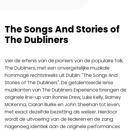
The Songs And Stories of
The Dubliners
Vier de erfenis van de pioniers van de populaire folk,
The Dubliners, met een onvergetelijke muzikale
Programma
hommage rechtstreeks uit Dublin: "The Songs And
Stories of The Dubliners". De getalenteerde Ierse
Film
muzikanten van The Dubliners Experience brengen de
originele line-up van Ronnie Drew, Luke Kelly, Barney
Over ons
McKenna, Ciaran Burke en John Sheehan tot leven,
met exact dezelfde bezetting als weleer. Hierdoor
Cultuureducatie
wordt de uitvoering van de liederen en de zang
nagenoeg identiek aan de originele performances
Huisgenoten